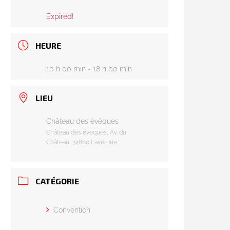
Expired!
HEURE
10 h 00 min - 18 h 00 min
LIEU
Château des évêques
Château des éveques, Av. du
Château, 34880 Lavérune
CATÉGORIE
Convention