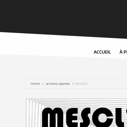
ACCUEIL
À 
Home
archives-agenda
Mescl’Art