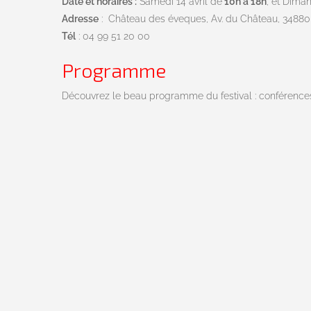
Date et horaires :
Samedi 14 avril de
10h à 18h
, et Dima
Adresse
: Château des éveques, Av. du Château, 3488
Tél
: 04 99 51 20 00
Programme
Découvrez le beau programme du festival : conférences, 