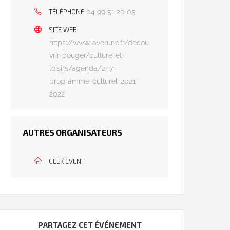
TÉLÉPHONE
04 99 51 20 05
SITE WEB
https://www.laverune.fr/decou
vrir-bouger/culture-et-
loisirs/agenda/247-
programme-culturel-2021-
2022
AUTRES ORGANISATEURS
GEEK EVENT
PARTAGEZ CET ÉVÉNEMENT