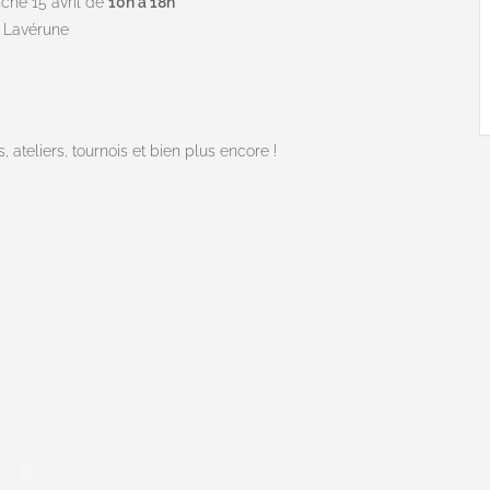
nche 15 avril de
10h à 18h
0 Lavérune
ateliers, tournois et bien plus encore !