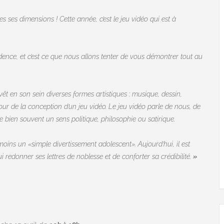
tes ses dimensions ! Cette année, c’est le jeu vidéo qui est à
vidence, et c’est ce que nous allons tenter de vous démontrer tout au
evêt en son sein diverses formes artistiques : musique, dessin,
our de la conception d’un jeu vidéo. Le jeu vidéo parle de nous, de
 bien souvent un sens politique, philosophie ou satirique.
 moins un «simple divertissement adolescent». Aujourd’hui, il est
 redonner ses lettres de noblesse et de conforter sa crédibilité.
»