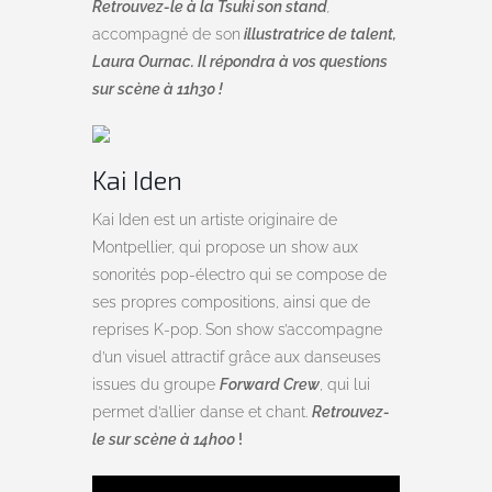
Retrouvez-le à la Tsuki son stand
,
accompagné de son
illustratrice de talent,
Laura Ournac.
Il répondra à vos questions
sur scène à 11h30 !
Kai Iden
Kai Iden est un artiste originaire de
Montpellier, qui propose un show aux
sonorités pop-électro qui se compose de
ses propres compositions, ainsi que de
reprises K-pop. Son show s’accompagne
d’un visuel attractif grâce aux danseuses
issues du groupe
Forward Crew
, qui lui
permet d’allier danse et chant.
Retrouvez-
le sur scène à 14h00
!