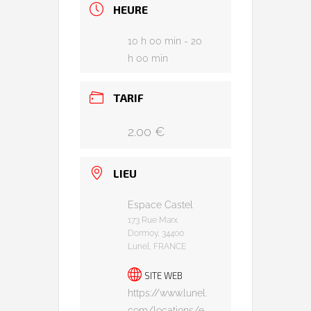
HEURE
10 h 00 min - 20
h 00 min
TARIF
2.00 €
LIEU
Espace Castel
173 Rue Marx
Dormoy, 34400
Lunel, FRANCE
SITE WEB
https://www.lunel.
com/locations/e